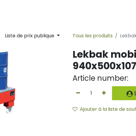
lity
Sustainability
Ligne du temps
Nouvelles
Contac
Liste de prix publique
Tous les produits
Lekba
Lekbak mobi
940x500x1
Article number:
L
Ajouter à la liste de sou