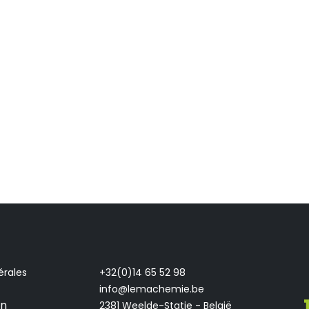
érales
+32(0)14 65 52 98
info@lemachemie.be
on
2381 Weelde-Statie - België