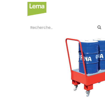
Secteurs
Label privé
Faci