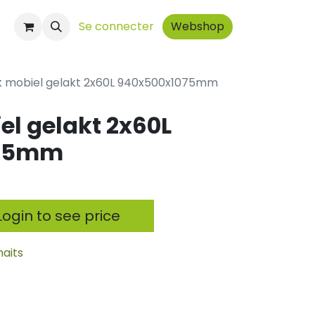
t
Se connecter
Webshop
k mobiel gelakt 2x60L 940x500x1075mm
el gelakt 2x60L
075mm
ogin to see price
haits