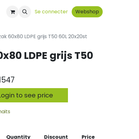
t
Se connecter
Webshop
szak 60x80 LDPE grijs T50 60L 20x20st
0x80 LDPE grijs T50
1547
ogin to see price
haits
Quantity
Discount
Price