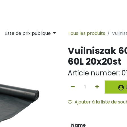
lity
Sustainability
Ligne du temps
Nouvelles
Contac
Liste de prix publique
Tous les produits
Vuilni
Vuilniszak 6
60L 20x20st
Article number:
0
L
Ajouter à la liste de sou
Name