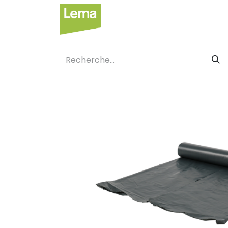
Secteurs
Label privé
Faci