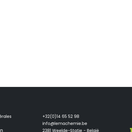
érales
+32(0)14 65 52 98
info@lemachemie.be
on
2381 Weelde-Statie - België