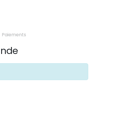
lity
Sustainability
Ligne du temps
Nouvelles
Contac
Paiements
ande