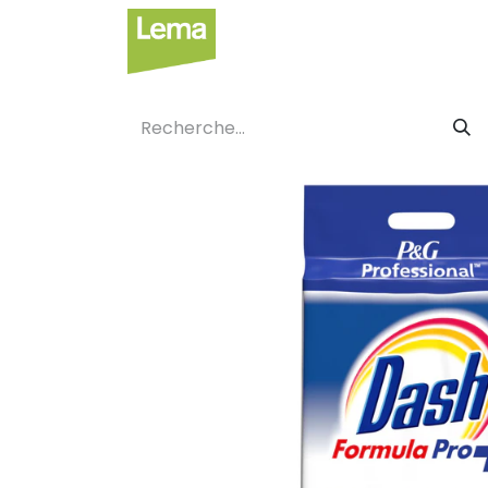
Secteurs
Label privé
Faci