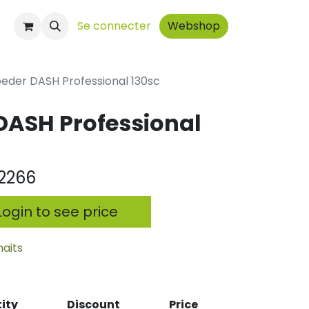
t
Se connecter
Webshop
der DASH Professional 130sc
ASH Professional
2266
ogin to see price
haits
ity
Discount
Price