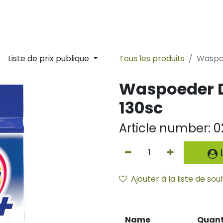
lity
Sustainability
Ligne du temps
Nouvelles
Contac
Liste de prix publique
Tous les produits
Waspoe
Waspoeder D
130sc
Article number:
0
L
Ajouter à la liste de sou
Name
Quant