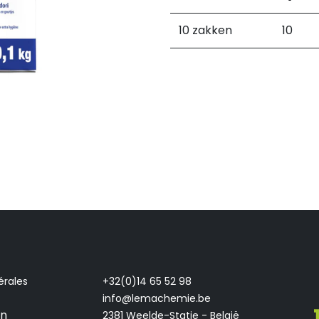
10 zakken
10
érales
+32(0)14 65 52 98
info@lemachemie.be
on
2381 Weelde-Statie - België