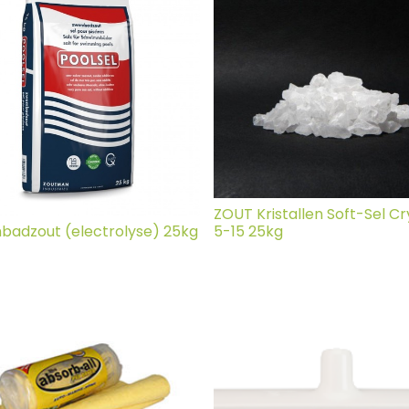
ZOUT Kristallen Soft-Sel Cr
adzout (electrolyse) 25kg
5-15 25kg