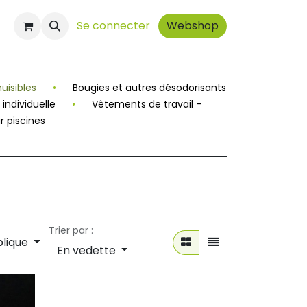
t
Se connecter
Webshop
nuisibles
•
Bougies et autres désodorisants
individuelle
•
Vêtements de travail -
r piscines
Trier par :
blique
En vedette