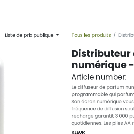
lity
Sustainability
Ligne du temps
Nouvelles
Contac
Liste de prix publique
Tous les produits
Distri
Distributeur
numérique -
Article number:
Le diffuseur de parfum nu
programmable qui parfume
Son écran numérique vous 
fréquence de diffusion souh
recharge garantit 3 000 pu
quotidiennes. Les piles AA 
KLEUR