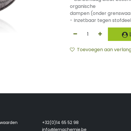
organische
dampen (onder grenswaa
- Inzetbaar tegen stofdee
L
Toevoegen aan verlangl
rwaarden
+32(0)14 65 52 98
info@lemachemie.be