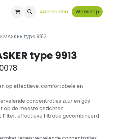
ct
Aanmelden
Webshop
KMASKER type 9913
SKER type 9913
0078
n op effectieve, comfortabele en
 vervelende concentraties zuur en gas
t op de meeste gezichten
Filter, effectieve filtratie gecombineerd
erming tegen vervelende concentraties