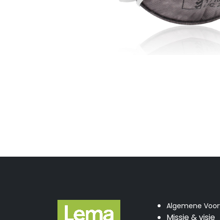
Algemene Voo
Missie & visie