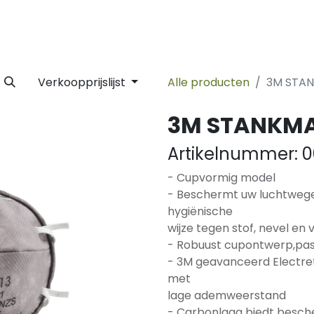
 Label
Facility
Duurzaamheid
Tijdlijn
Nieuws
Conta
Verkoopprijslijst
Alle producten
3M STAN
3M STANKMA
Artikelnummer:
0
- Cupvormig model
- Beschermt uw luchtwege
hygiënische
wijze tegen stof, nevel en
- Robuust cupontwerp,pas
- 3M geavanceerd Electret 
met
lage ademweerstand
- Carbonlaag biedt besch