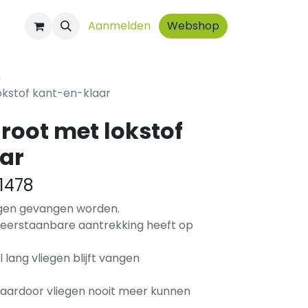
ct
Aanmelden
Webshop
n
okstof kant-en-klaar
root met lokstof
ar
1478
egen gevangen worden.
weerstaanbare aantrekking heeft op
 lang vliegen blijft vangen
aardoor vliegen nooit meer kunnen