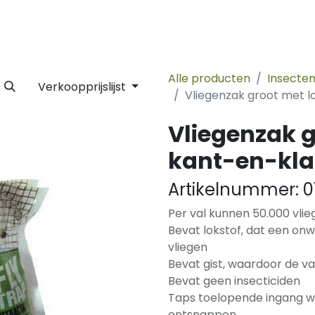
 Label
Facility
Duurzaamheid
Tijdlijn
Nieuws
Conta
Alle producten
Insecte
Verkoopprijslijst
Vliegenzak groot met l
Vliegenzak g
kant-en-kla
Artikelnummer:
0
Per val kunnen 50.000 vli
Bevat lokstof, dat een on
vliegen
Bevat gist, waardoor de val
Bevat geen insecticiden
Taps toelopende ingang w
ontsnappen