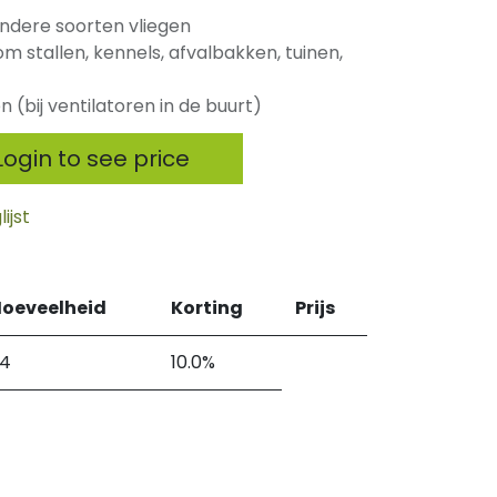
ndere soorten vliegen
m stallen, kennels, afvalbakken, tuinen,
 (bij ventilatoren in de buurt)
ogin to see price
ijst
oeveelheid
Korting
Prijs
4
10.0%