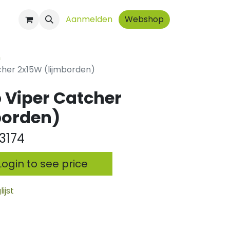
ct
Aanmelden
Webshop
n
her 2x15W (lijmborden)
 Viper Catcher
borden)
3174
ogin to see price
ijst