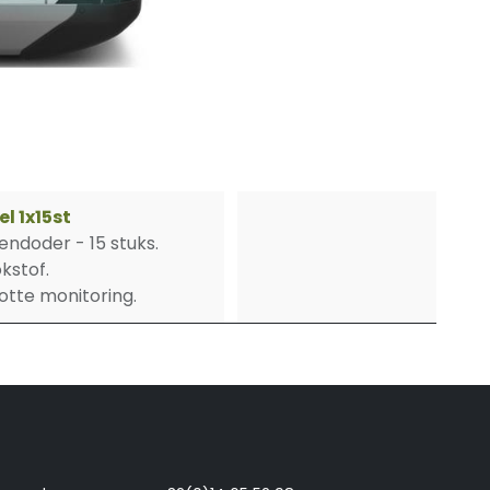
l 1x15st
endoder - 15 stuks.
kstof.
otte monitoring.