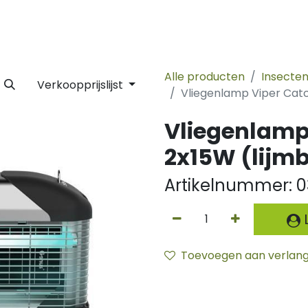
 Label
Facility
Duurzaamheid
Tijdlijn
Nieuws
Conta
Alle producten
Insecte
Verkoopprijslijst
Vliegenlamp Viper Catc
Vliegenlamp
2x15W (lijm
Artikelnummer:
0
L
Toevoegen aan verlangl