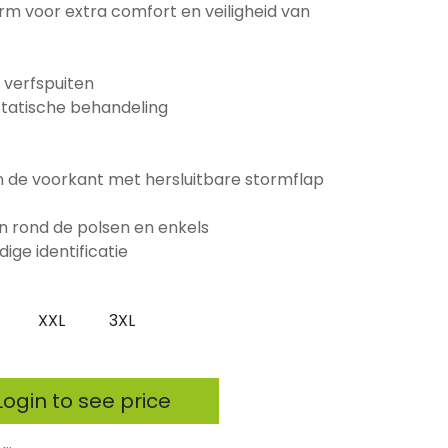
m voor extra comfort en veiligheid van
ij verfspuiten
statische behandeling
aan de voorkant met hersluitbare stormflap
 en rond de polsen en enkels
ige identificatie
XXL
3XL
ogin to see price