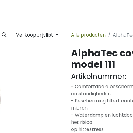
 Label
Facility
Duurzaamheid
Tijdlijn
Nieuws
Conta
Verkoopprijslijst
Alle producten
AlphaTec
AlphaTec cov
model 111
Artikelnummer:
- Comfortabele bescherming
omstandigheden
- Bescherming filtert aant
micron
- Waterdamp en luchtdoor
het risico
op hittestress