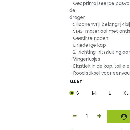
- Geoptimaliseerde pasvor
de
drager
- Siliconenvrij, belangrijk b
- SMS-materiaal met anti
- Gestikte naden
- Driedelige kap
- 2-richting-ritssluiting 
- Vingerlusjes
- Elastiek in de kap, taille
- Rood stiksel voor eenvoud
MAAT
S
M
L
XL
L