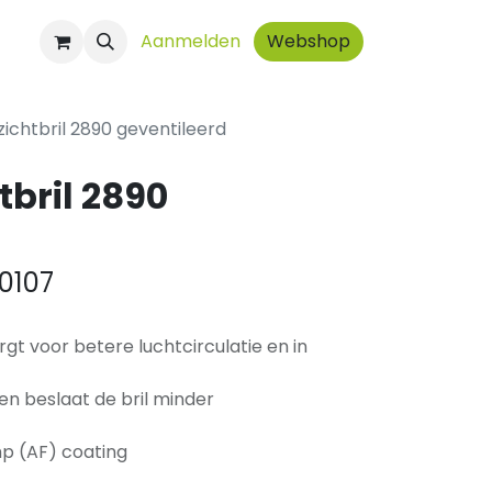
ct
Aanmelden
Webshop
ichtbril 2890 geventileerd
bril 2890
0107
orgt voor betere luchtcirculatie en in
n beslaat de bril minder
mp (AF) coating