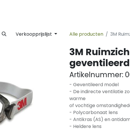
 Label
Facility
Duurzaamheid
Tijdlijn
Nieuws
Conta
Verkoopprijslijst
Alle producten
3M Ruimz
3M Ruimzicht
geventileerd
Artikelnummer:
0
- Geventileerd model
- De indirecte ventilatie z
warme
of vochtige omstandighede
- Polycarbonaat lens
- Antikras (AS) en antida
- Heldere lens