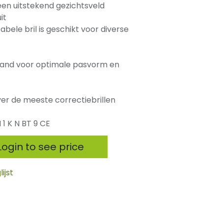
een uitstekend gezichtsveld
it
abele bril is geschikt voor diverse
dband voor optimale pasvorm en
er de meeste correctiebrillen
 1 K N BT 9 CE
ogin to see price
ijst