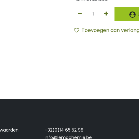
L
Toevoegen aan verlangl
rwaarden
+32(0)14 65 52 98
info@lemachemie.be