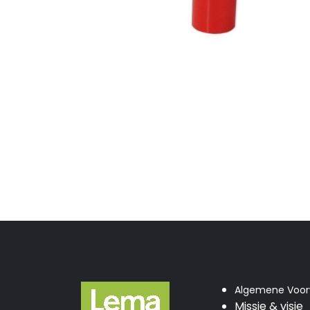
Algemene Voo
Missie & visie