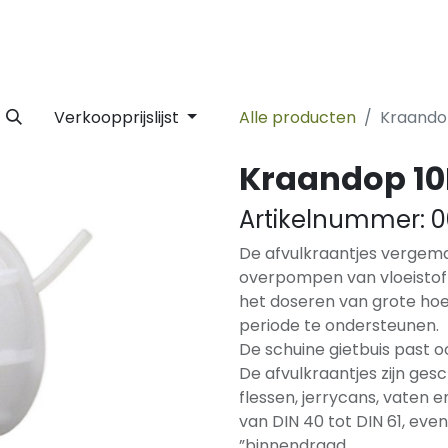
 Label
Facility
Duurzaamheid
Tijdlijn
Nieuws
Conta
Verkoopprijslijst
Alle producten
Kraando
Kraandop 10
Artikelnummer:
0
De afvulkraantjes vergema
overpompen van vloeistof
het doseren van grote hoe
periode te ondersteunen.
De schuine gietbuis past o
De afvulkraantjes zijn gesc
flessen, jerrycans, vaten 
van DIN 40 tot DIN 61, eve
”binnendraad.