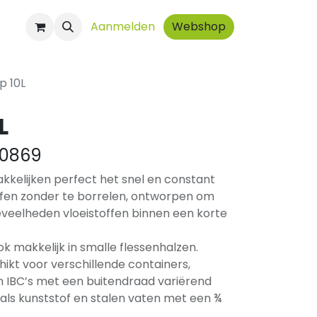
ct
Aanmelden
Webshop
p 10L
L
0869
kkelijken perfect het snel en constant
fen zonder te borrelen, ontworpen om
veelheden vloeistoffen binnen een korte
ok makkelijk in smalle flessenhalzen.
hikt voor verschillende containers,
en IBC’s met een buitendraad variërend
nals kunststof en stalen vaten met een ¾