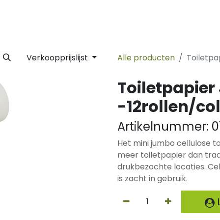
 Label
Facility
Duurzaamheid
Tijdlijn
Nieuws
Conta
Verkoopprijslijst
Alle producten
Toiletpap
Toiletpapier
-12rollen/coll
Artikelnummer:
0
Het mini jumbo cellulose to
meer toiletpapier dan tradi
drukbezochte locaties. Cell
is zacht in gebruik.
L