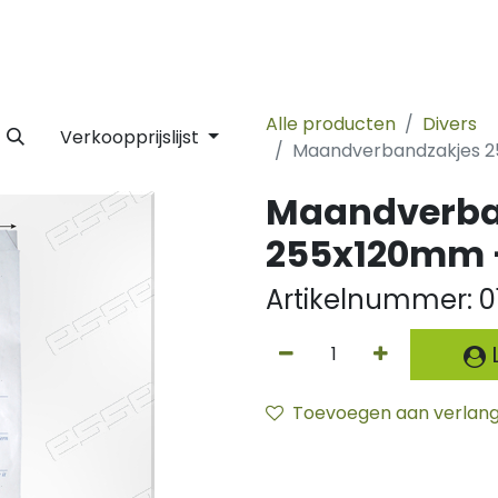
 Label
Facility
Duurzaamheid
Tijdlijn
Nieuws
Conta
Alle producten
Divers
Verkoopprijslijst
Maandverbandzakjes 2
Maandverba
255x120mm -
Artikelnummer:
0
L
Toevoegen aan verlangl