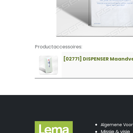
Productaccessoires:
[02771] DISPENSER Maandv
Algemene Voo
Missie & visie