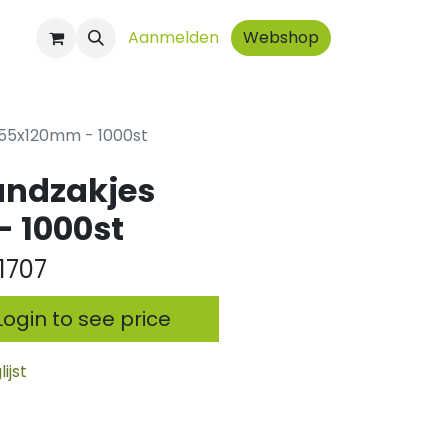
ct
Aanmelden
Webshop
55x120mm - 1000st
ndzakjes
 1000st
1707
ogin to see price
ijst