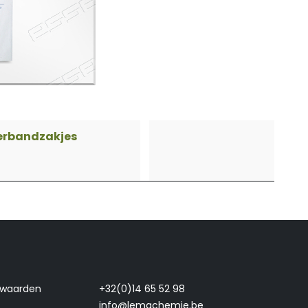
erbandzakjes
rwaarden
+32(0)14 65 52 98
info@lemachemie.be