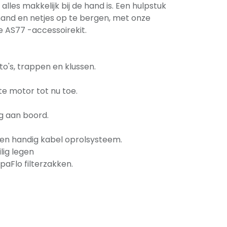
alles makkelijk bij de hand is. Een hulpstuk
de hand en netjes op te bergen, met onze
ge AS77 -accessoirekit.
to's, trappen en klussen.
te motor tot nu toe.
g aan boord.
n handig kabel oprolsysteem.
lig legen
paFlo filterzakken.