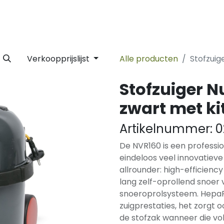
 Label
Facility
Duurzaamheid
Tijdlijn
Nieuws
Conta
Verkoopprijslijst
Alle producten
Stofzuig
Stofzuiger N
zwart met ki
Artikelnummer:
0
De NVR160 is een professio
eindeloos veel innovatieve 
allrounder: high-efficienc
lang zelf-oprollend snoer 
snoeroprolsysteem. HepaFl
zuigprestaties, het zorgt 
de stofzak wanneer die vo