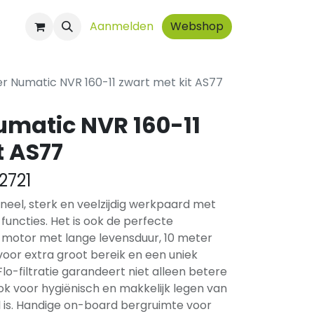
ct
Aanmelden
Webshop
er Numatic NVR 160-11 zwart met kit AS77
umatic NVR 160-11
t AS77
2721
neel, sterk en veelzijdig werkpaard met
functies. Het is ook de perfecte
y motor met lange levensduur, 10 meter
voor extra groot bereik en een uniek
o-filtratie garandeert niet alleen betere
ook voor hygiënisch en makkelijk legen van
l is. Handige on-board bergruimte voor