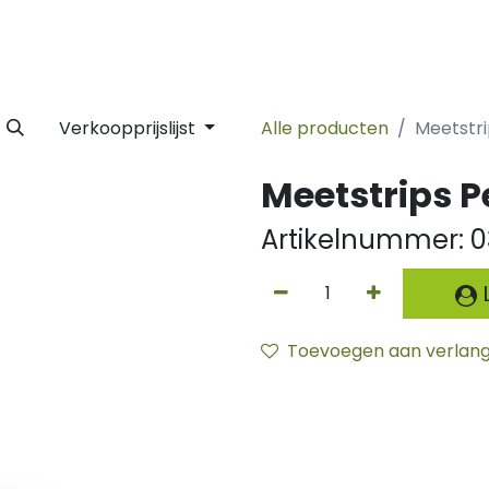
 Label
Facility
Duurzaamheid
Tijdlijn
Nieuws
Conta
Verkoopprijslijst
Alle producten
Meetstri
Meetstrips P
Artikelnummer:
0
L
Toevoegen aan verlangl