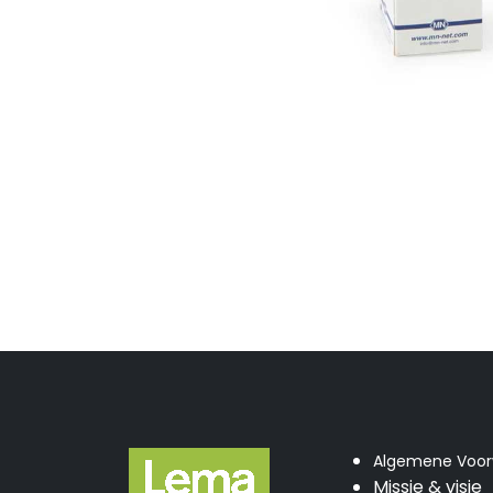
Algemene Voo
Missie & visie