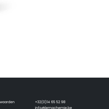
rwaarden
+32(0)14 65 52 98
info@lemachemie.be