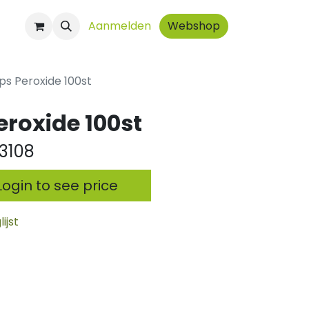
ct
Aanmelden
Webshop
ps Peroxide 100st
eroxide 100st
3108
ogin to see price
ijst