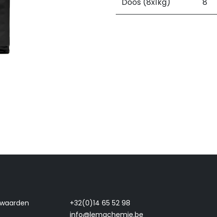
Doos (8x1kg)
8
rwaarden
+32(0)14 65 52 98
info@lemachemie.be