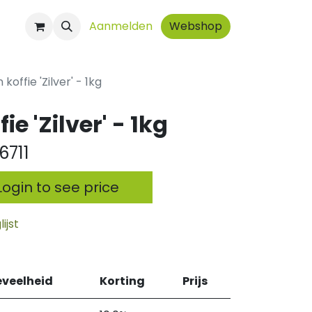
ct
Aanmelden
Webshop
offie 'Zilver' - 1kg
e 'Zilver' - 1kg
6711
ogin to see price
ijst
veelheid
Korting
Prijs