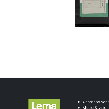
Algemene Voo
Missie & visie