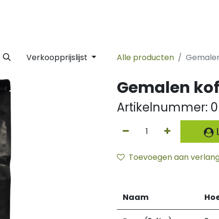
 Label
Facility
Duurzaamheid
Tijdlijn
Nieuws
Conta
Verkoopprijslijst
Alle producten
Gemalen k
Gemalen koffi
Artikelnummer:
0
L
Toevoegen aan verlangl
Naam
Hoe