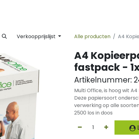
 Label
Facility
Duurzaamheid
Tijdlijn
Nieuws
Conta
Verkoopprijslijst
Alle producten
A4 Kopie
A4 Kopieerpa
fastpack - 1
Artikelnummer:
2
Multi Office, is hoog wit A
Deze papiersoort ondersch
verwerking op alle soorten
2500 los in doos
L