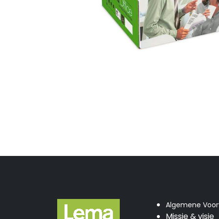
Algemene Voo
Missie & visie