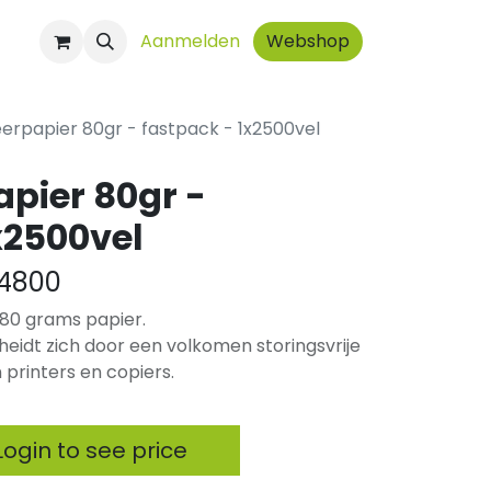
ct
Aanmelden
Webshop
erpapier 80gr - fastpack - 1x2500vel
pier 80gr -
x2500vel
4800
4 80 grams papier.
eidt zich door een volkomen storingsvrije
 printers en copiers.
ogin to see price