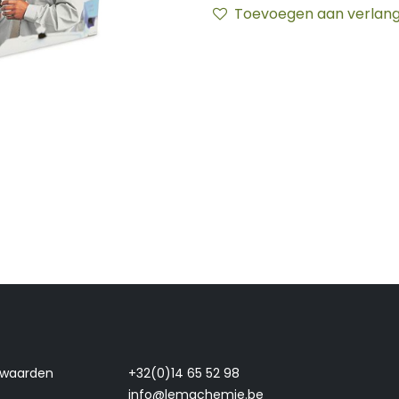
Toevoegen aan verlangl
rwaarden
+32(0)14 65 52 98
info@lemachemie.be