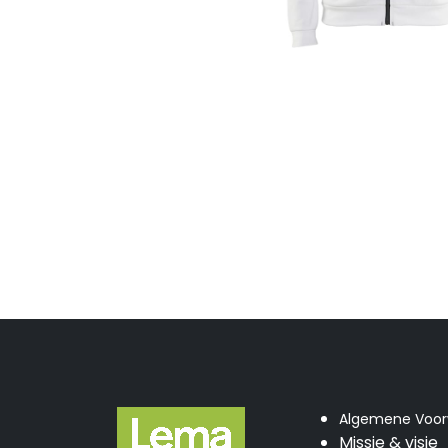
Algemene Voo
Missie & visie