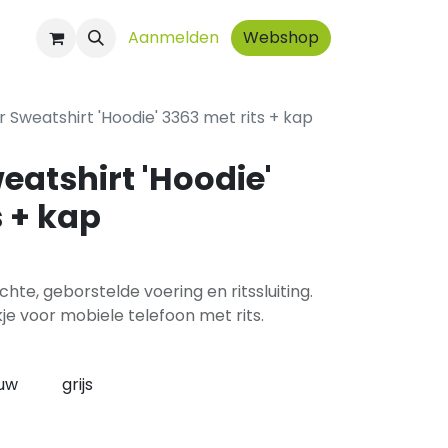
ct
Aanmelden
Webshop
r Sweatshirt 'Hoodie' 3363 met rits + kap
eatshirt 'Hoodie'
s + kap
hte, geborstelde voering en ritssluiting.
e voor mobiele telefoon met rits.
uw
grijs