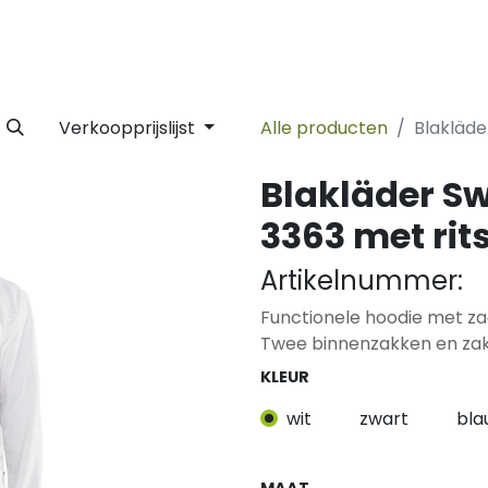
 Label
Facility
Duurzaamheid
Tijdlijn
Nieuws
Conta
Verkoopprijslijst
Alle producten
Blakläde
Blakläder Sw
3363 met rit
Artikelnummer:
Functionele hoodie met zac
Twee binnenzakken en zakj
KLEUR
wit
zwart
bla
MAAT