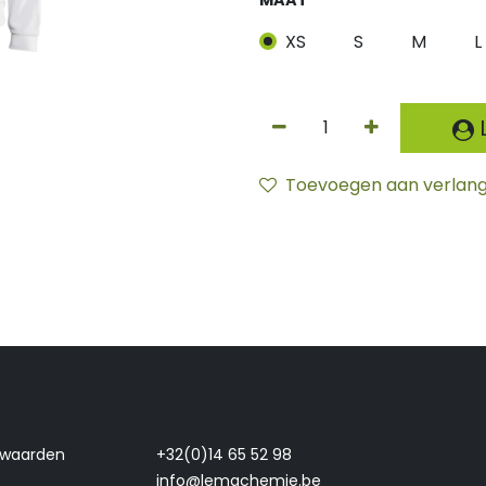
XS
S
M
L
L
Toevoegen aan verlangl
rwaarden
+32(0)14 65 52 98
info@lemachemie.be