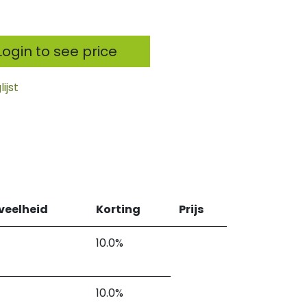
ogin to see price
ijst
veelheid
Korting
Prijs
10.0%
10.0%