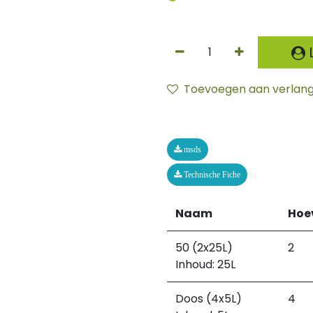
L
Toevoegen aan verlangl
msds
Technische Fiche
Naam
Hoe
50 (2x25L)
2
Inhoud: 25L
Doos (4x5L)
4