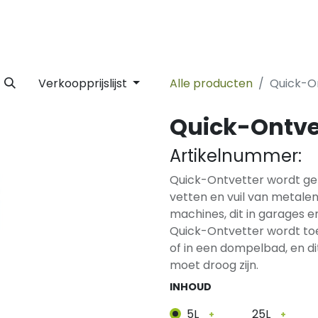
 Label
Facility
Duurzaamheid
Tijdlijn
Nieuws
Conta
Verkoopprijslijst
Alle producten
Quick-O
Quick-Ontve
Artikelnummer:
Quick-Ontvetter wordt gebr
vetten en vuil van metal
machines, dit in garages 
Quick-Ontvetter wordt toe
of in een dompelbad, en di
moet droog zijn.
INHOUD
5L
25L
+
+