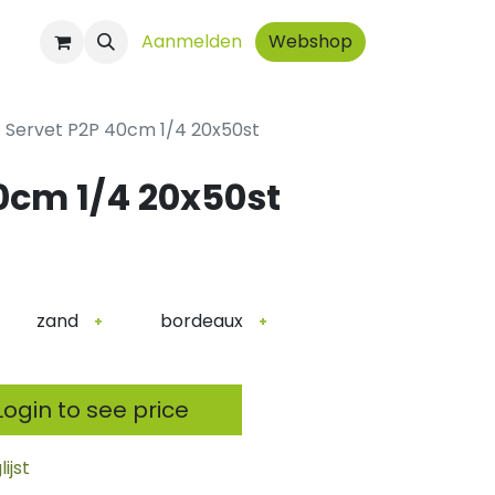
ct
Aanmelden
Webshop
Servet P2P 40cm 1/4 20x50st
0cm 1/4 20x50st
zand
bordeaux
+
+
ogin to see price
ijst