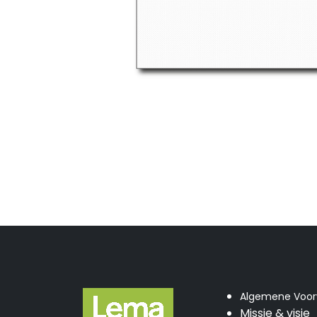
Algemene Voo
Missie & visie