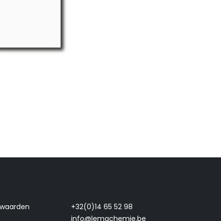
rwaarden
+32(0)14 65 52 98
info@lemachemie.be