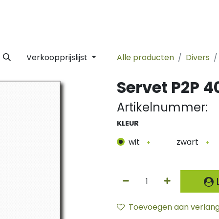
 Label
Facility
Duurzaamheid
Tijdlijn
Nieuws
Conta
Verkoopprijslijst
Alle producten
Divers
Servet P2P 4
Artikelnummer:
KLEUR
wit
zwart
+
+
L
Toevoegen aan verlangl