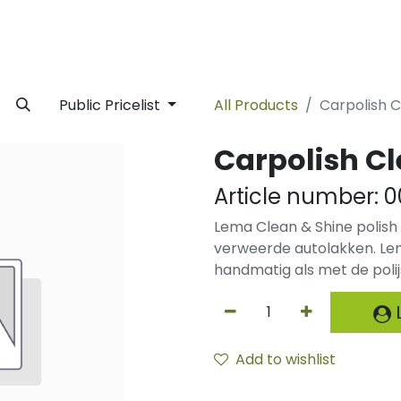
rivate Label
Facility
Sustainability
Timeline
News
C
Public Pricelist
All Products
Carpolish C
Carpolish Cl
Article number:
0
Lema Clean & Shine polish
verweerde autolakken. Lem
handmatig als met de pol
L
Add to wishlist