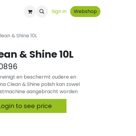
ontact
Sign in
Webshop
lean & Shine 10L
ean & Shine 10L
0896
 reinigt en beschermt oudere en
a Clean & Shine polish kan zowel
ijstmachine aangebracht worden
ogin to see price