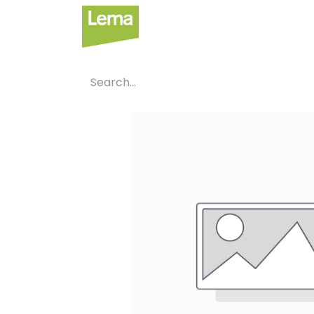
Sectors
P