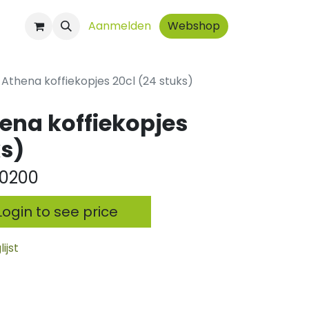
ct
Aanmelden
Webshop
Athena koffiekopjes 20cl (24 stuks)
ena koffiekopjes
ks)
0200
ogin to see price
ijst