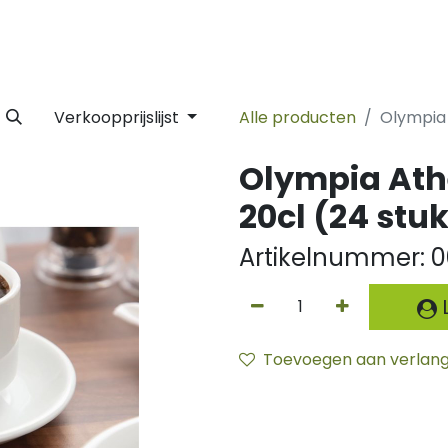
 Label
Facility
Duurzaamheid
Tijdlijn
Nieuws
Conta
Verkoopprijslijst
Alle producten
Olympia 
Olympia Ath
20cl (24 stu
Artikelnummer:
0
L
Toevoegen aan verlangl