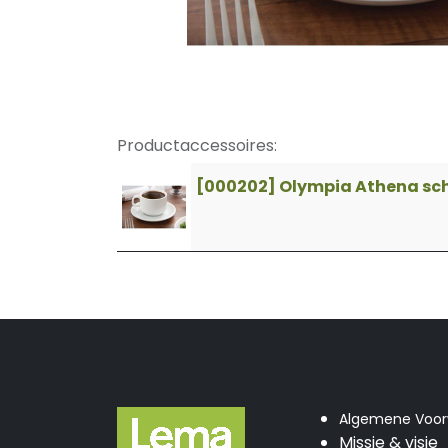
Productaccessoires:
[000202] Olympia Athena sch
Algemene Voo
Missie & visie