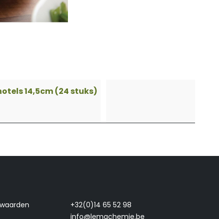
otels 14,5cm (24 stuks)
rwaarden
+32(0)14 65 52 98
info@lemachemie.be