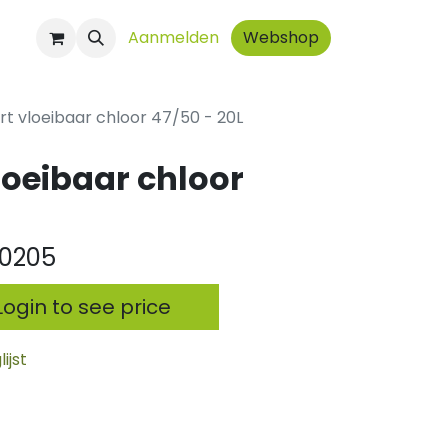
ct
Aanmelden
Webshop
t vloeibaar chloor 47/50 - 20L
loeibaar chloor
0205
ogin to see price
ijst