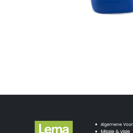
Algemene Voo
Missie & visie