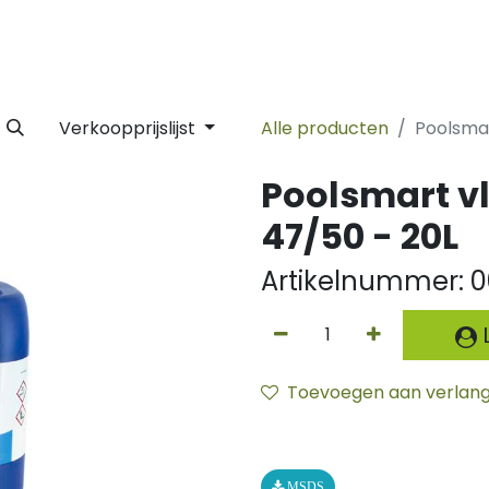
 Label
Facility
Duurzaamheid
Tijdlijn
Nieuws
Conta
Verkoopprijslijst
Alle producten
Poolsmar
Poolsmart v
47/50 - 20L
Artikelnummer:
0
L
Toevoegen aan verlangl
MSDS