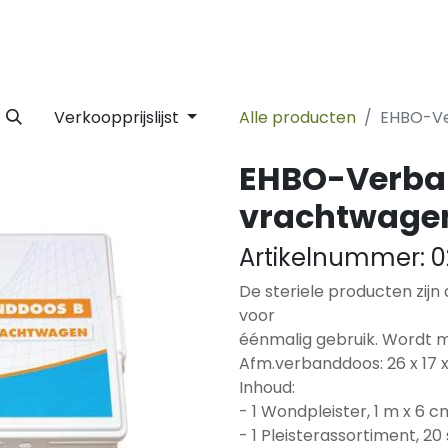
 Label
Facility
Duurzaamheid
Tijdlijn
Nieuws
Conta
Verkoopprijslijst
Alle producten
EHBO-Ve
EHBO-Verba
vrachtwage
Artikelnummer:
0
De steriele producten zijn
voor
éénmalig gebruik. Wordt 
Afm.verbanddoos: 26 x 17 
Inhoud:
- 1 Wondpleister, 1 m x 6 c
- 1 Pleisterassortiment, 20 