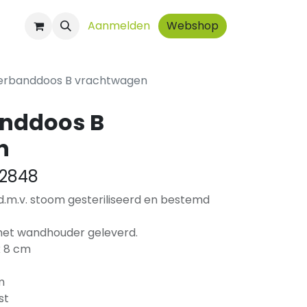
ct
Aanmelden
Webshop
rbanddoos B vrachtwagen
nddoos B
n
2848
 d.m.v. stoom gesteriliseerd en bestemd
met wandhouder geleverd.
x 8 cm
m
st