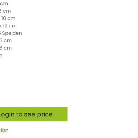
5 cm
 8 cm
x 10 cm
x 12 cm
6 Spelden
x 6 cm
x 8 cm
m
ogin to see price
ijst