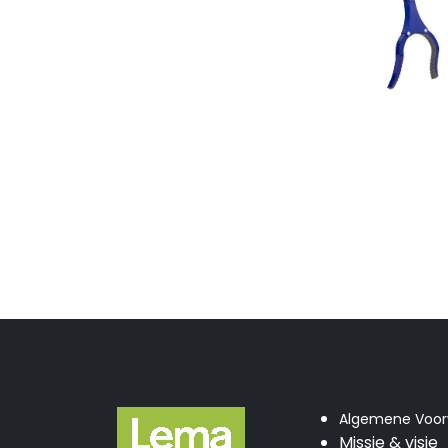
Algemene Voo
Missie & visie