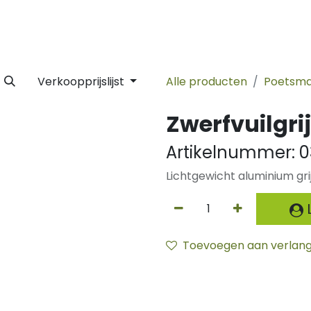
 Label
Facility
Duurzaamheid
Tijdlijn
Nieuws
Conta
Verkoopprijslijst
Alle producten
Poetsma
Zwerfvuilgri
Artikelnummer:
0
Lichtgewicht aluminium grij
L
Toevoegen aan verlangl