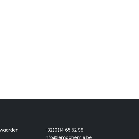
rwaarden
+32(0)14 65 52 98
info@lemachemie.be