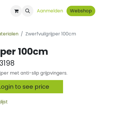
ct
Aanmelden
Webshop
terialen
Zwerfvuilgrijper 100cm
jper 100cm
3198
per met anti-slip grijpvingers.
ogin to see price
ijst