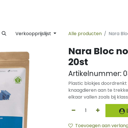
 Label
Facility
Duurzaamheid
Tijdlijn
Nieuws
Conta
Verkoopprijslijst
Alle producten
Nara Blo
Nara Bloc n
20st
Artikelnummer:
0
Plastic blokjes doordrenk
knaagdieren aan te trekken
elkaar vallen zoals bij kl
L
Toevoegen aan verlangl