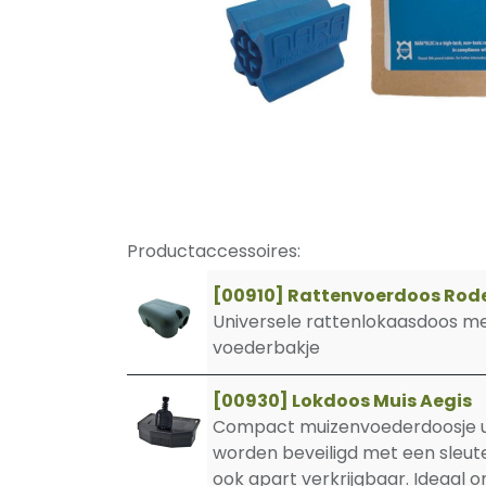
Productaccessoires:
[00910] Rattenvoerdoos Rod
Universele rattenlokaasdoos m
voederbakje
[00930] Lokdoos Muis Aegis
Compact muizenvoederdoosje ui
worden beveiligd met een sleutel
ook apart verkrijgbaar. Ideaal 