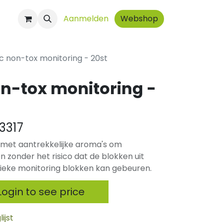
ct
Aanmelden
Webshop
c non-tox monitoring - 20st
on-tox monitoring -
3317
t met aantrekkelijke aroma's om
 zonder het risico dat de blokken uit
assieke monitoring blokken kan gebeuren.
ogin to see price
ijst