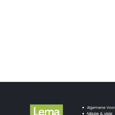
Algemene Voo
Missie & visie