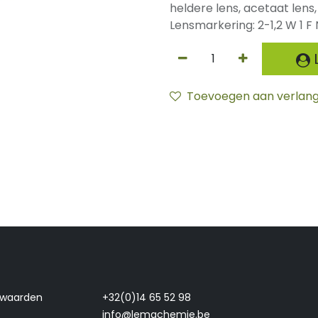
heldere lens, acetaat lens
Lensmarkering: 2-1,2 W 1 F 
L
Toevoegen aan verlangl
rwaarden
+32(0)14 65 52 98
info@lemachemie.be