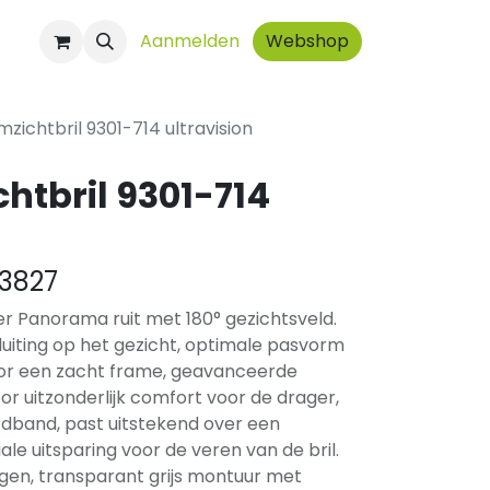
ct
Aanmelden
Webshop
mzichtbril 9301-714 ultravision
htbril 9301-714
3827
r Panorama ruit met 180° gezichtsveld.
luiting op het gezicht, optimale pasvorm
or een zacht frame, geavanceerde
or uitzonderlijk comfort voor de drager,
fdband, past uitstekend over een
ale uitsparing voor de veren van de bril.
ngen, transparant grijs montuur met