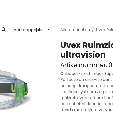
 Label
Facility
Duurzaamheid
Tijdlijn
Nieuws
Conta
Verkoopprijslijst
Alle producten
Uvex Rui
Uvex Ruimzic
ultravision
Artikelnummer:
0
Onbeperkt zicht door Supe
Perfecte en drukvrije aans
en hoog draagcomfort do
ventilatiesysteem zorgt vo
makkelijk verstelbare hoo
correctiebril door de speci
Lens is makkelijk te verva