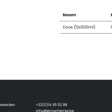
Naam
Doos (12x500ml)
rwaarden
+32(0)14 65 52 98
info@lemachemie.be