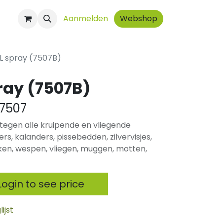
ct
Aanmelden
Webshop
1L spray (7507B)
pray (7507B)
7507
tegen alle kruipende en vliegende
rs, kalanders, pissebedden, zilvervisjes,
kken, wespen, vliegen, muggen, motten,
ogin to see price
ijst