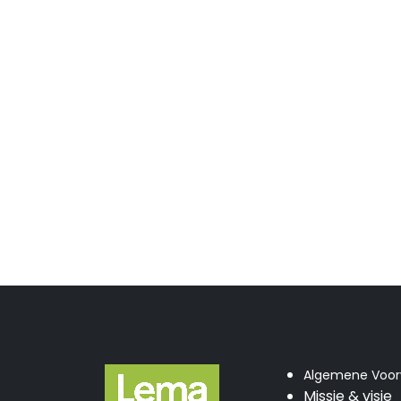
Algemene Voo
Missie & visie