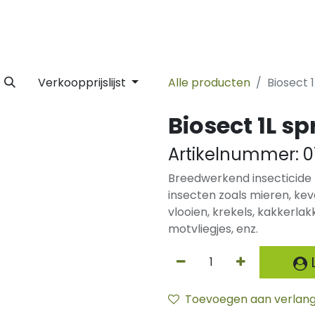
 Label
Facility
Duurzaamheid
Tijdlijn
Nieuws
Conta
Verkoopprijslijst
Alle producten
Biosect 
Biosect 1L s
Artikelnummer:
0
Breedwerkend insecticide 
insecten zoals mieren, keve
vlooien, krekels, kakkerla
motvliegjes, enz.
L
Toevoegen aan verlangl