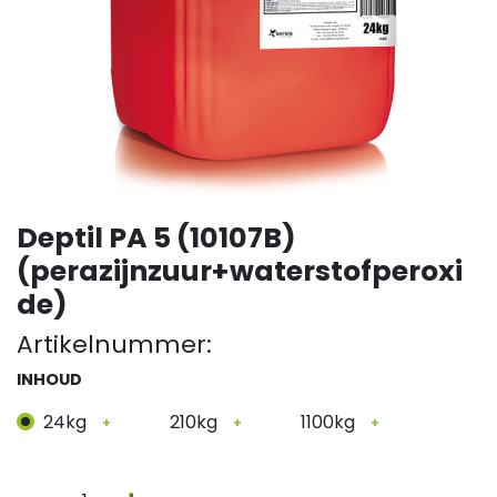
Deptil PA 5 (10107B)
(perazijnzuur+waterstofperoxi
de)
Artikelnummer:
INHOUD
24kg
210kg
1100kg
+
+
+