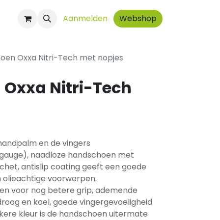
ct
Aanmelden
Webshop
oen Oxxa Nitri-Tech met nopjes
Oxxa Nitri-Tech
 handpalm en de vingers
 gauge), naadloze handschoen met
chet, antislip coating geeft een goede
n olieachtige voorwerpen.
pen voor nog betere grip, ademende
droog en koel, goede vingergevoeligheid
onkere kleur is de handschoen uitermate