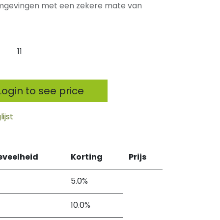
 omgevingen met een zekere mate van
11
ogin to see price
ijst
eveelheid
Korting
Prijs
5.0%
10.0%