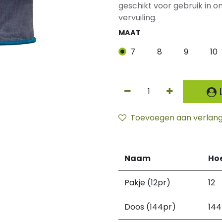
geschikt voor gebruik in
vervuiling.
MAAT
7
8
9
10
L
Toevoegen aan verlangl
Naam
Ho
Pakje (12pr)
12
Doos (144pr)
144