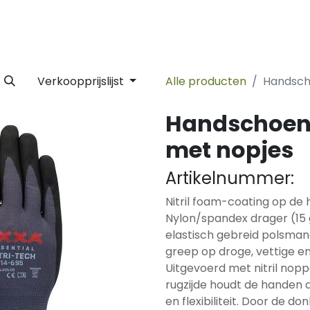
 Label
Facility
Duurzaamheid
Tijdlijn
Nieuws
Conta
Verkoopprijslijst
Alle producten
Handsch
Handschoen 
met nopjes
Artikelnummer:
Nitril foam-coating op de
Nylon/spandex drager (15
elastisch gebreid polsman
greep op droge, vettige e
Uitgevoerd met nitril nop
rugzijde houdt de handen 
en flexibiliteit. Door de d