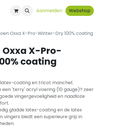
ct
Aanmelden
Webshop
oen Oxxa X-Pro-Winter-Dry 100% coating
 Oxxa X-Pro-
100% coating
atex-coating en tricot manchet.
 een 'terry' acryl voering (10 gauge)? zeer
oede vingergevoeligheid en naadloze
ort.
dig gladde latex-coating en de latex
n vingers biedt een superieure grip in
heden.