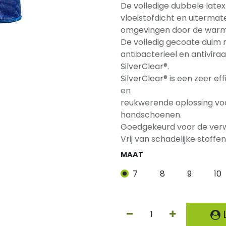
De volledige dubbele lat
vloeistofdicht en uiterma
omgevingen door de warme
De volledig gecoate duim
antibacterieel en antivir
SilverClear®.
SilverClear® is een zeer e
en
reukwerende oplossing vo
handschoenen.
Goedgekeurd voor de verw
Vrij van schadelijke stof
MAAT
7
8
9
10
L