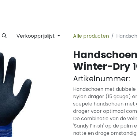
 Label
Facility
Duurzaamheid
Tijdlijn
Nieuws
Conta
Verkoopprijslijst
Alle producten
Handsch
Handschoen
Winter-Dry 
Artikelnummer:
Handschoen met dubbele l
Nylon drager (15 gauge) en
soepele handschoen met g
drager voor optimaal comf
De combinatie van de volle
'Sandy Finish' op de palm e
natte en droge omstandig