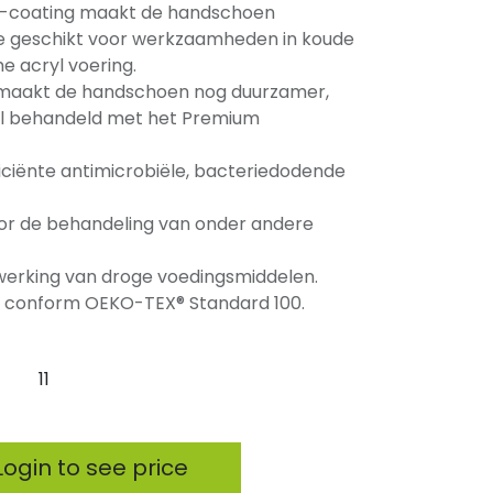
ex-coating maakt de handschoen
te geschikt voor werkzaamheden in koude
 acryl voering.
 maakt de handschoen nog duurzamer,
aal behandeld met het Premium
fficiënte antimicrobiële, bacteriedodende
or de behandeling van onder andere
erking van droge voedingsmiddelen.
fen conform OEKO-TEX® Standard 100.
11
ogin to see price