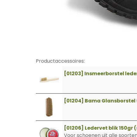
Productaccessoires:
[01203] Insmeerborstel led
[01204] Bama Glansborstel 
[01206] Ledervet blik 150gr 
Voor schoenen uit alle soorten