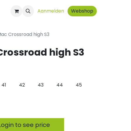
ct
Aanmelden
Webshop
ac Crossroad high S3
Crossroad high S3
41
42
43
44
45
ogin to see price