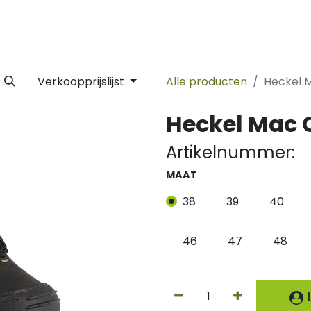
 Label
Facility
Duurzaamheid
Tijdlijn
Nieuws
Conta
Verkoopprijslijst
Alle producten
Heckel M
Heckel Mac 
Artikelnummer:
MAAT
38
39
40
46
47
48
L