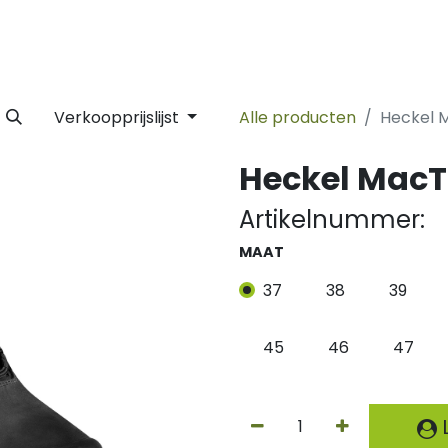
 Label
Facility
Duurzaamheid
Tijdlijn
Nieuws
Conta
Verkoopprijslijst
Alle producten
Heckel 
Heckel MacT
Artikelnummer:
MAAT
37
38
39
45
46
47
L