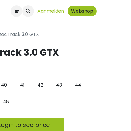
ct
Aanmelden
Webshop
MacTrack 3.0 GTX
rack 3.0 GTX
40
41
42
43
44
48
ogin to see price