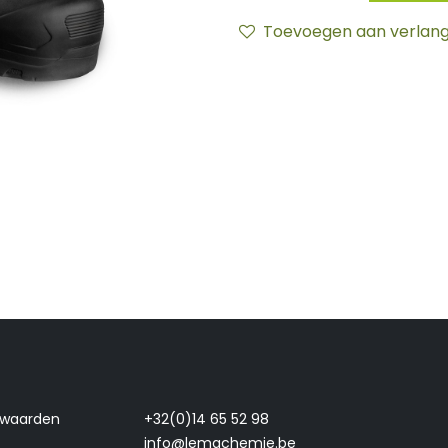
Toevoegen aan verlangl
rwaarden
+32(0)14 65 52 98
info@lemachemie.be