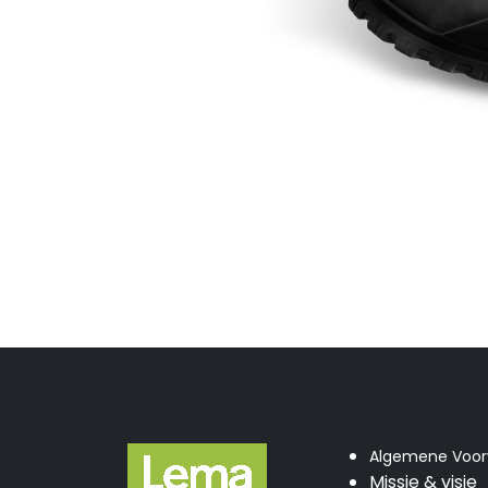
Algemene Voo
Missie & visie