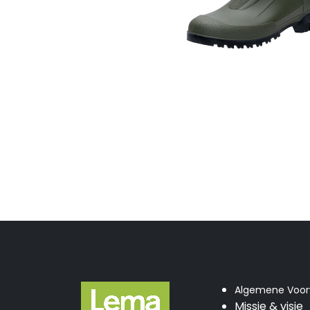
Algemene Voo
Missie & visie