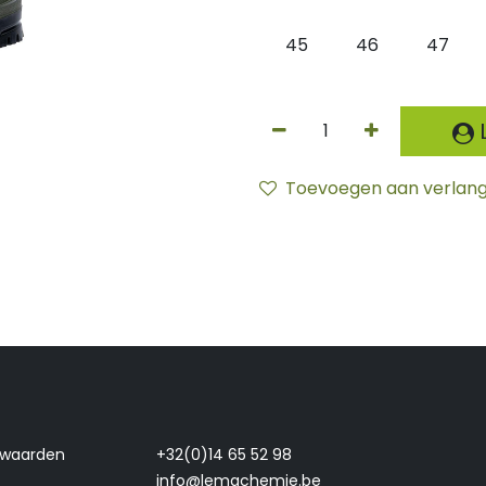
45
46
47
L
Toevoegen aan verlangl
rwaarden
+32(0)14 65 52 98
info@lemachemie.be