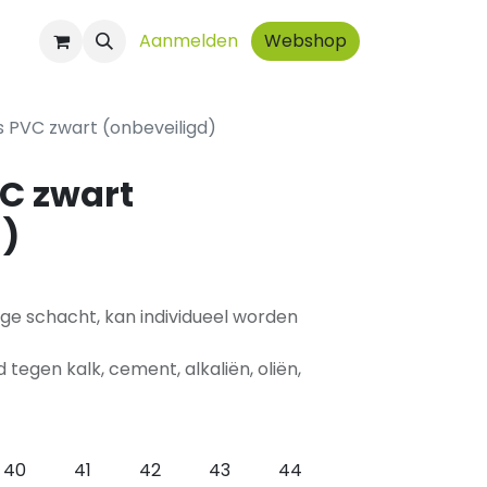
ct
Aanmelden
Webshop
s PVC zwart (onbeveiligd)
VC zwart
d)
age schacht, kan individueel worden
d tegen kalk, cement, alkaliën, oliën,
40
41
42
43
44