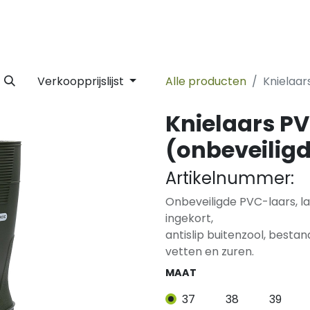
 Label
Facility
Duurzaamheid
Tijdlijn
Nieuws
Conta
Verkoopprijslijst
Alle producten
Knielaar
Knielaars P
(onbeveilig
Artikelnummer:
Onbeveiligde PVC-laars, l
ingekort,
antislip buitenzool, bestan
vetten en zuren.
MAAT
37
38
39