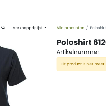
 Label
Facility
Duurzaamheid
Tijdlijn
Nieuws
Conta
Verkoopprijslijst
Alle producten
Poloshir
Poloshirt 6
Artikelnummer:
Dit product is niet meer