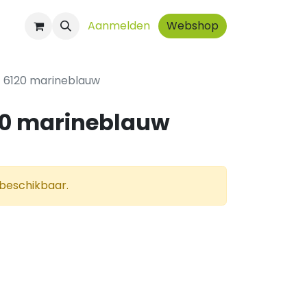
ct
Aanmelden
Webshop
t 6120 marineblauw
120 marineblauw
 beschikbaar.