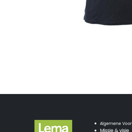
Algemene Voo
Missie & visie