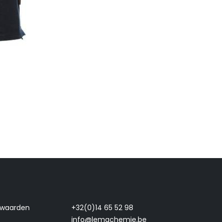
rwaarden
+32(0)14 65 52 98
info@lemachemie.be