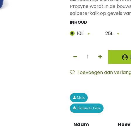
Proxyne wordt in de bouws
salpeterkalk op gevels v
INHOUD
10L
25L
+
+
L
Toevoegen aan verlangl
Msds
Technische Fiche
Naam
Hoev