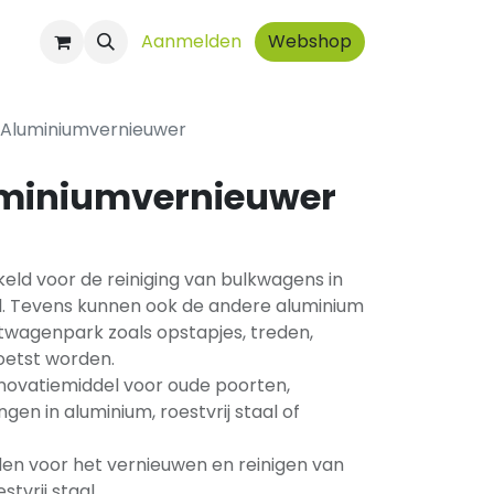
ct
Aanmelden
Webshop
 Aluminiumvernieuwer
uminiumvernieuwer
keld voor de reiniging van bulkwagens in
aal. Tevens kunnen ook de andere aluminium
wagenpark zoals opstapjes, treden,
etst worden.
enovatiemiddel voor oude poorten,
ngen in aluminium, roestvrij staal of
en voor het vernieuwen en reinigen van
tvrij staal.