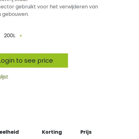
ector gebruikt voor het verwijderen van
an gebouwen.
200L
+
ogin to see price
ijst
eelheid
Korting
Prijs