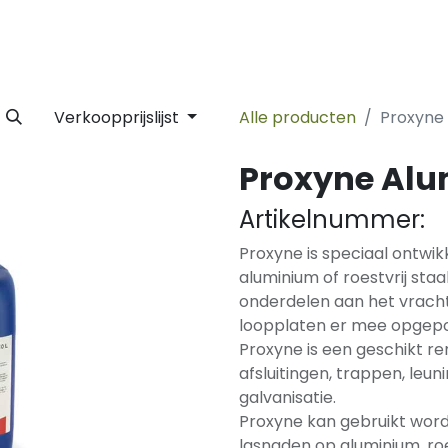
 Label
Facility
Duurzaamheid
Tijdlijn
Nieuws
Conta
Verkoopprijslijst
Alle producten
Proxyne
Proxyne Al
Artikelnummer:
Proxyne is speciaal ontwik
aluminium of roestvrij st
onderdelen aan het vracht
loopplaten er mee opgepo
Proxyne is een geschikt r
afsluitingen, trappen, leuni
galvanisatie.
Proxyne kan gebruikt word
lasnaden op aluminium, roes