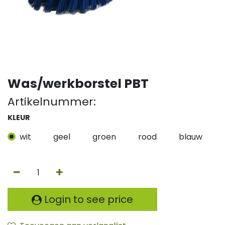
Was/werkborstel PBT
Artikelnummer:
KLEUR
wit
geel
groen
rood
blauw
Login to see price