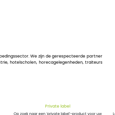
 Label
Facility
Duurzaamheid
Tijdlijn
Nieuws
Conta
 voedingssector. We zijn de gerespecteerde partner
strie, hotelscholen, horecagelegenheden, traiteurs
Private label
Op zoek naar een ‘private label’-product voor uw
L