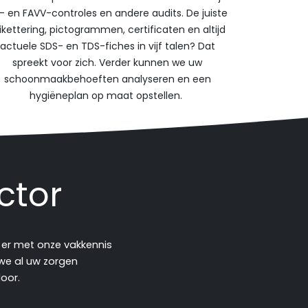
S- en FAVV-controles en andere audits. De juiste
ikettering, pictogrammen, certificaten en altijd
actuele SDS- en TDS-fiches in vijf talen? Dat
spreekt voor zich. Verder kunnen we uw
schoonmaakbehoeften analyseren en een
hygiëneplan op maat opstellen.
ctor
er met onze vakkennis
 we al uw zorgen
door.