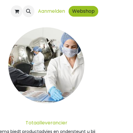
ct
Aanmelden
Webshop
Totaalleverancier
ema biedt productadvies en ondersteunt u bij