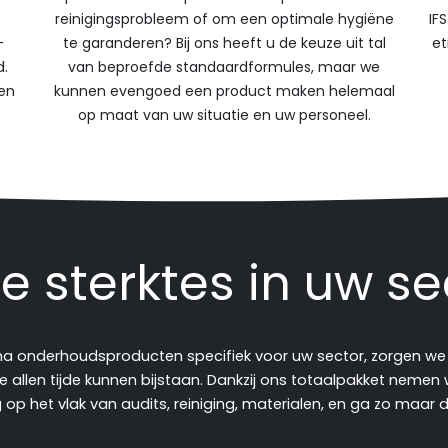
reinigingsprobleem of om een optimale hygiëne
IF
-
te garanderen? Bij ons heeft u de keuze uit tal
et
d.
van beproefde standaardformules, maar we
en
kunnen evengoed een product maken helemaal
op maat van uw situatie en uw personeel.
e sterktes in uw se
 onderhoudsproducten specifiek voor uw sector, zorgen we 
e allen tijde kunnen bijstaan. Dankzij ons totaalpakket nemen
op het vlak van audits, reiniging, materialen, en ga zo maar 