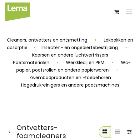
Cleaners, ontvetters en ontsmetting
•
Lekbakken en
absorptie
•
Insecten- en ongediertebestrijding
•
Kaarsen en andere luchtverfrissers
Poetsmaterialen
•
Werkkledij en PBM
•
Wc-
papier, poetsrollen en andere papierwaren
•
Zwembadproducten en -toebehoren
Hogedrukreinigers en andere poetsmachines
Ontvetters-
foamcleaners