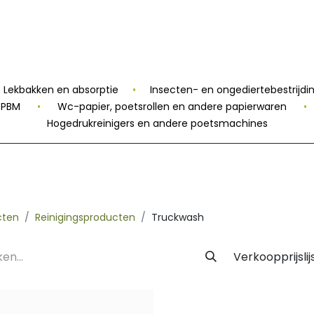
 Label
Facility
Duurzaamheid
Tijdlijn
Nieuws
Conta
Lekbakken en absorptie
•
Insecten- en ongediertebestrijdi
n PBM
•
Wc-papier, poetsrollen en andere papierwaren
•
Hogedrukreinigers en andere poetsmachines
cten
Reinigingsproducten
Truckwash
Verkoopprijslij