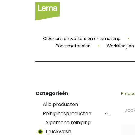
Sectoren
Private
Cleaners, ontvetters en ontsmetting
•
Poetsmaterialen
•
Werkkledij e
Categorieën
Produ
Alle producten
Reinigingsproducten
Algemene reiniging
Truckwash