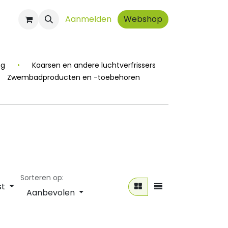
ct
Aanmelden
Webshop
ng
•
Kaarsen en andere luchtverfrissers
Zwembadproducten en -toebehoren
Sorteren op:
st
Aanbevolen