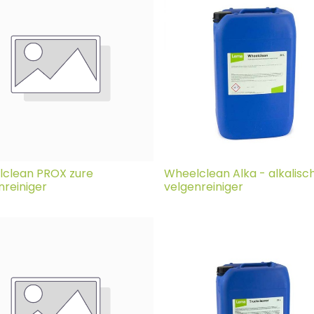
clean PROX zure
Wheelclean Alka - alkalisc
nreiniger
velgenreiniger