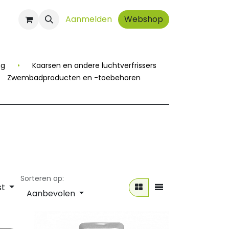
ct
Aanmelden
Webshop
ng
•
Kaarsen en andere luchtverfrissers
Zwembadproducten en -toebehoren
Sorteren op:
st
Aanbevolen