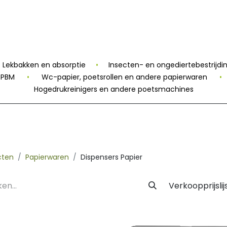
 Label
Facility
Duurzaamheid
Tijdlijn
Nieuws
Conta
Lekbakken en absorptie
•
Insecten- en ongediertebestrijdi
n PBM
•
Wc-papier, poetsrollen en andere papierwaren
•
Hogedrukreinigers en andere poetsmachines
cten
Papierwaren
Dispensers Papier
Verkoopprijslij