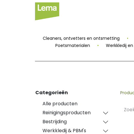
Sectoren
Private
Cleaners, ontvetters en ontsmetting
•
Poetsmaterialen
•
Werkkledij e
Categorieën
Produ
Alle producten
Reinigingsproducten
Bestrijding
Werkkledij & PBM's