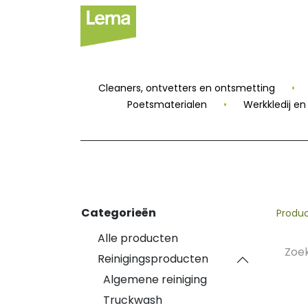
Sectoren
Private
Cleaners, ontvetters en ontsmetting
•
Poetsmaterialen
•
Werkkledij e
Categorieën
Produ
Alle producten
Reinigingsproducten
Algemene reiniging
Truckwash