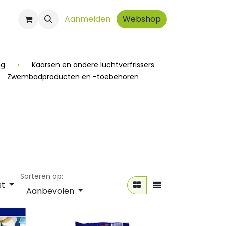
ct
Aanmelden
Webshop
ng
•
Kaarsen en andere luchtverfrissers
Zwembadproducten en -toebehoren
Sorteren op:
st
Aanbevolen