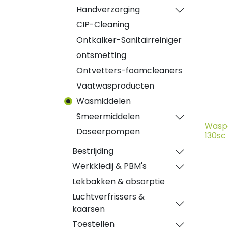
Handverzorging
CIP-Cleaning
Ontkalker-Sanitairreiniger
ontsmetting
Ontvetters-foamcleaners
Vaatwasproducten
Wasmiddelen
Smeermiddelen
Waspo
Doseerpompen
130sc
Bestrijding
Werkkledij & PBM's
Lekbakken & absorptie
Luchtverfrissers &
kaarsen
Toestellen