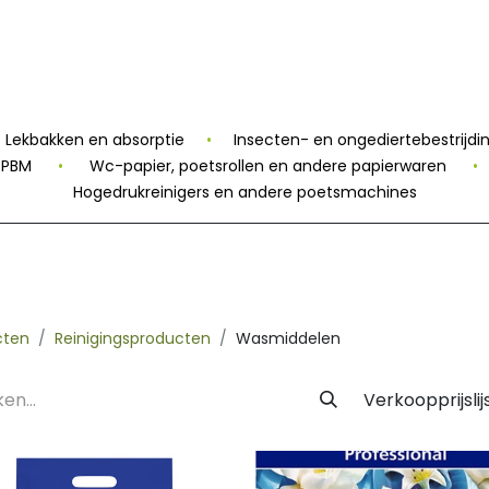
 Label
Facility
Duurzaamheid
Tijdlijn
Nieuws
Conta
Lekbakken en absorptie
•
Insecten- en ongediertebestrijdi
n PBM
•
Wc-papier, poetsrollen en andere papierwaren
•
Hogedrukreinigers en andere poetsmachines
cten
Reinigingsproducten
Wasmiddelen
Verkoopprijslij