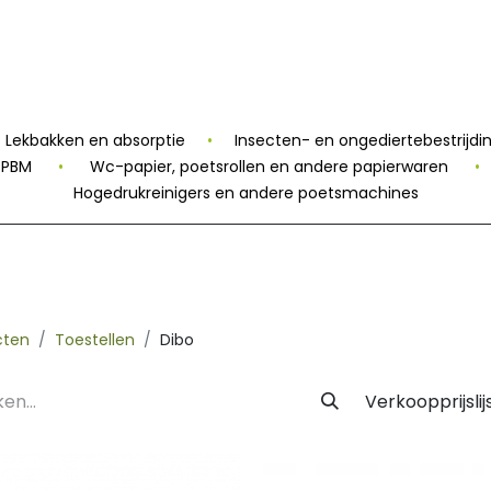
 Label
Facility
Duurzaamheid
Tijdlijn
Nieuws
Conta
Lekbakken en absorptie
•
Insecten- en ongediertebestrijdi
n PBM
•
Wc-papier, poetsrollen en andere papierwaren
•
Hogedrukreinigers en andere poetsmachines
cten
Toestellen
Dibo
Verkoopprijslij