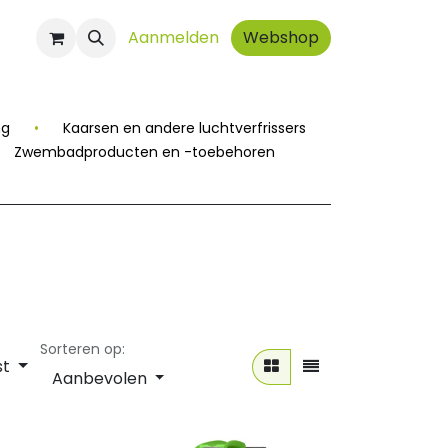
ct
Aanmelden
Webshop
ng
•
Kaarsen en andere luchtverfrissers
Zwembadproducten en -toebehoren
Sorteren op:
st
Aanbevolen