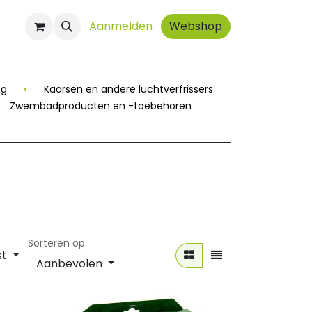
ct
Aanmelden
Webshop
ng
•
Kaarsen en andere luchtverfrissers
Zwembadproducten en -toebehoren
Sorteren op:
st
Aanbevolen