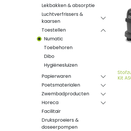
Lekbakken & absorptie
Luchtverfrissers &
kaarsen
Toestellen
Numatic
Toebehoren
Dibo
Hygiënesluizen
Stofz
Papierwaren
Kit A
Poetsmaterialen
Zwembadproducten
Horeca
Facilitair
Druksproeiers &
doseerpompen