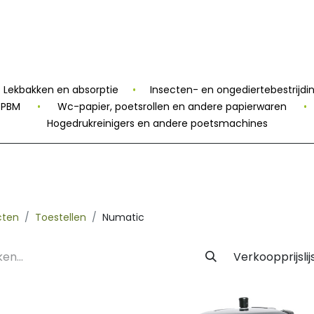
 Label
Facility
Duurzaamheid
Tijdlijn
Nieuws
Conta
Lekbakken en absorptie
•
Insecten- en ongediertebestrijdi
n PBM
•
Wc-papier, poetsrollen en andere papierwaren
•
Hogedrukreinigers en andere poetsmachines
cten
Toestellen
Numatic
Verkoopprijslij