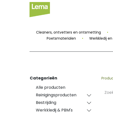
Sectoren
Private
Cleaners, ontvetters en ontsmetting
•
Poetsmaterialen
•
Werkkledij e
Categorieën
Produ
Alle producten
Reinigingsproducten
Bestrijding
Werkkledij & PBM's